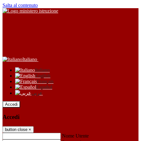
Salta al contenuto
Italiano
Italiano
English
Français
Español
عربى
Accedi
Accedi
button close
×
Nome Utente