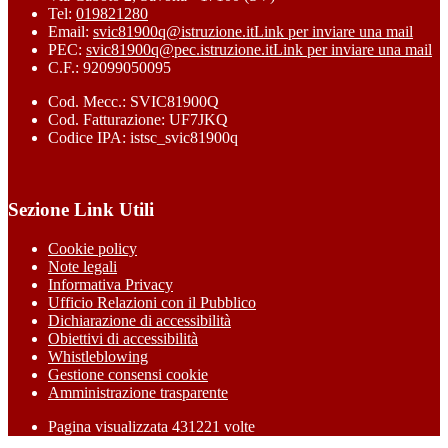
Tel:
019821280
Email:
svic81900q@istruzione.it
Link per inviare una mail
PEC:
svic81900q@pec.istruzione.it
Link per inviare una mail
C.F.: 92099050095
Cod. Mecc.: SVIC81900Q
Cod. Fatturazione: UF7JKQ
Codice IPA: istsc_svic81900q
Sezione Link Utili
Cookie policy
Note legali
Informativa Privacy
Ufficio Relazioni con il Pubblico
Dichiarazione di accessibilità
Obiettivi di accessibilità
Whistleblowing
Gestione consensi cookie
Amministrazione trasparente
Pagina visualizzata
431221
volte