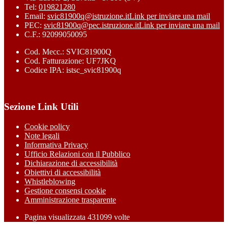
Tel:
019821280
Email:
svic81900q@istruzione.it
Link per inviare una mail
PEC:
svic81900q@pec.istruzione.it
Link per inviare una mail
C.F.: 92099050095
Cod. Mecc.: SVIC81900Q
Cod. Fatturazione: UF7JKQ
Codice IPA: istsc_svic81900q
Sezione Link Utili
Cookie policy
Note legali
Informativa Privacy
Ufficio Relazioni con il Pubblico
Dichiarazione di accessibilità
Obiettivi di accessibilità
Whistleblowing
Gestione consensi cookie
Amministrazione trasparente
Pagina visualizzata
431099
volte