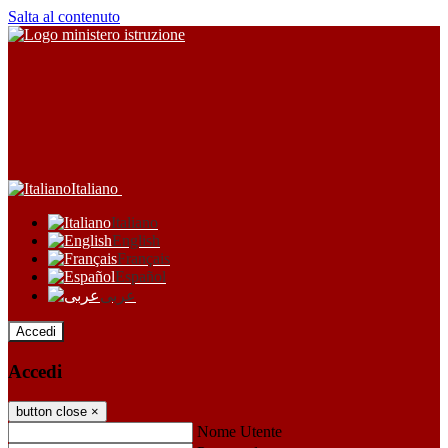
Salta al contenuto
Italiano
Italiano
English
Français
Español
عربى
Accedi
Accedi
button close
×
Nome Utente