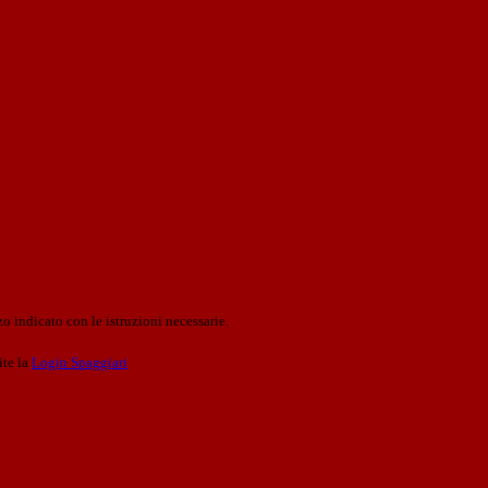
o indicato con le istruzioni necessarie.
ite la
Login Spaggiari