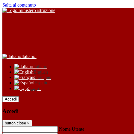
Salta al contenuto
Italiano
Italiano
English
Français
Español
عربى
Accedi
Accedi
button close
×
Nome Utente