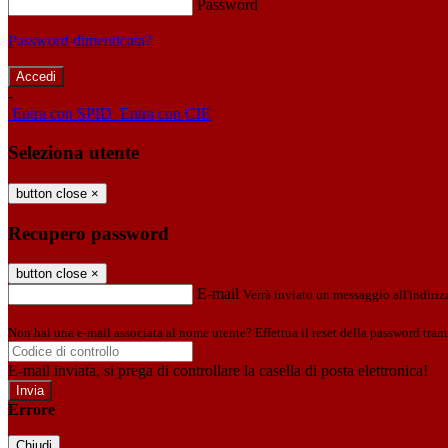
Password
Password dimenticata?
-
Entra con SPID
Entra con CIE
Seleziona utente
button close
×
Recupero password
button close
×
E-mail
Verrà inviato un messaggio all'indirizz
Non hai una e-mail associata al nome utente? Effettua il reset della password tram
E-mail inviata, si prega di controllare la casella di posta elettronica!
Errore
Chiudi