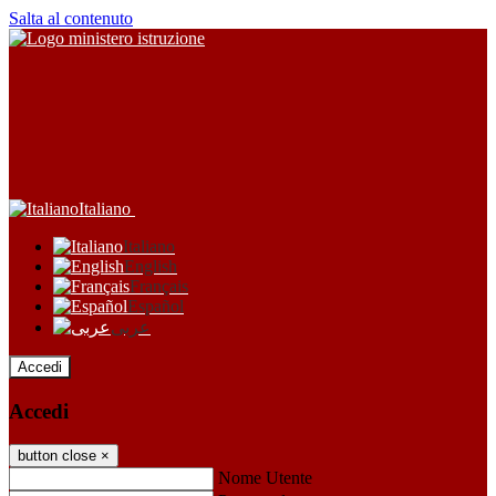
Salta al contenuto
Italiano
Italiano
English
Français
Español
عربى
Accedi
Accedi
button close
×
Nome Utente