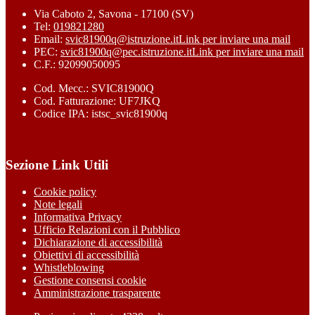
Via Caboto 2, Savona - 17100 (SV)
Tel:
019821280
Email:
svic81900q@istruzione.it
Link per inviare una mail
PEC:
svic81900q@pec.istruzione.it
Link per inviare una mail
C.F.: 92099050095
Cod. Mecc.: SVIC81900Q
Cod. Fatturazione: UF7JKQ
Codice IPA: istsc_svic81900q
Sezione Link Utili
Cookie policy
Note legali
Informativa Privacy
Ufficio Relazioni con il Pubblico
Dichiarazione di accessibilità
Obiettivi di accessibilità
Whistleblowing
Gestione consensi cookie
Amministrazione trasparente