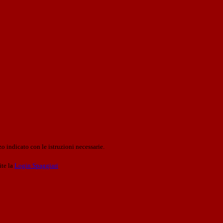
o indicato con le istruzioni necessarie.
ite la
Login Spaggiari