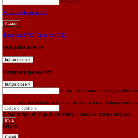
Password
Password dimenticata?
-
Entra con SPID
Entra con CIE
Seleziona utente
button close
×
Recupero password
button close
×
E-mail
Verrà inviato un messaggio all'indirizz
Non hai una e-mail associata al nome utente? Effettua il reset della password tram
E-mail inviata, si prega di controllare la casella di posta elettronica!
Errore
Chiudi