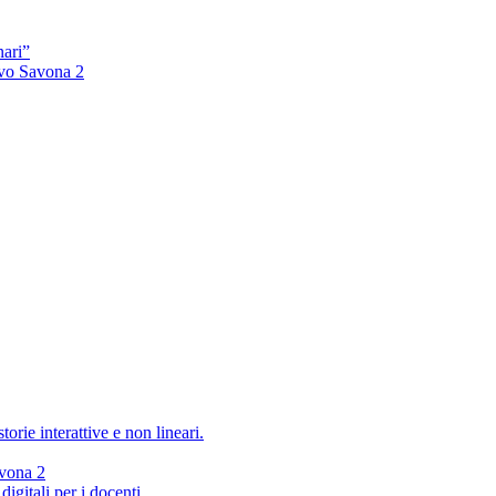
nari”
sivo Savona 2
rie interattive e non lineari.
avona 2
igitali per i docenti