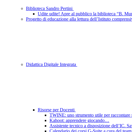
Biblioteca Sandro Pertini
Udite udite! Apre al pubblico la biblioteca “B. Mu
Progetto di educazione alla lettura dell’Istituto compren
Didattica Digitale Integrata
Risorse per Docenti
TWINE: uno strumento utile per raccontare sto
Kahoot: apprendere giocando…
Assistente tecnico a disposizione dell’IC. S
Calendario dei corsi G-Suite a cura del team d