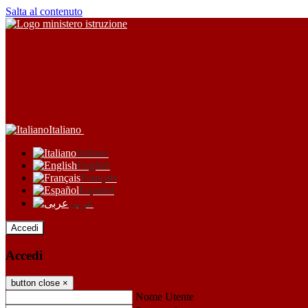
Salta al contenuto
Italiano
Italiano
English
Français
Español
عربى
Accedi
Accedi
button close
×
Nome Utente