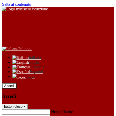
Salta al contenuto
Italiano
Italiano
English
Français
Español
عربى
Accedi
Accedi
button close
×
Nome Utente