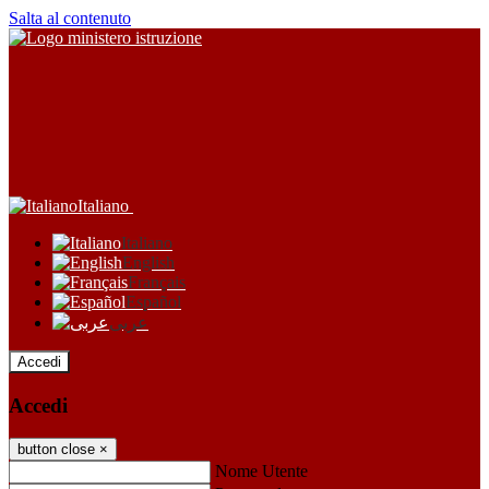
Salta al contenuto
Italiano
Italiano
English
Français
Español
عربى
Accedi
Accedi
button close
×
Nome Utente