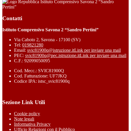
Istituto Comprensivo Savona 2 “Sandro
Pertini”
Contatti
Istituto Comprensivo Savona 2 “Sandro Pertini”
Via Caboto 2, Savona - 17100 (SV)
Tel:
019821280
Email:
svic81900q@istruzione.it
Link per inviare una mail
PEC:
svic81900q@pec.istruzione.it
Link per inviare una mail
C.F.: 92099050095
Cod. Mecc.: SVIC81900Q
Cod. Fatturazione: UF7JKQ
Codice IPA: istsc_svic81900q
Sezione Link Utili
Cookie policy
Note legali
Informativa Privacy
Ufficio Relazioni con il Pubblico