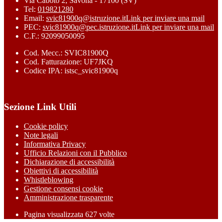
Via Caboto 2, Savona - 17100 (SV)
Tel:
019821280
Email:
svic81900q@istruzione.it
Link per inviare una mail
PEC:
svic81900q@pec.istruzione.it
Link per inviare una mail
C.F.: 92099050095
Cod. Mecc.: SVIC81900Q
Cod. Fatturazione: UF7JKQ
Codice IPA: istsc_svic81900q
Sezione Link Utili
Cookie policy
Note legali
Informativa Privacy
Ufficio Relazioni con il Pubblico
Dichiarazione di accessibilità
Obiettivi di accessibilità
Whistleblowing
Gestione consensi cookie
Amministrazione trasparente
Pagina visualizzata
627
volte