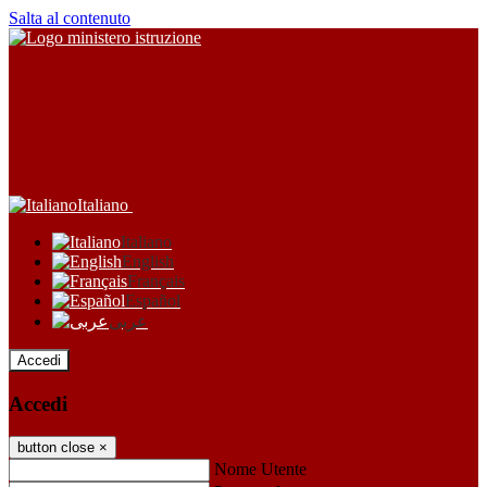
Salta al contenuto
Italiano
Italiano
English
Français
Español
عربى
Accedi
Accedi
button close
×
Nome Utente