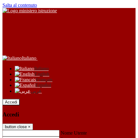
Salta al contenuto
Italiano
Italiano
English
Français
Español
عربى
Accedi
Accedi
button close
×
Nome Utente