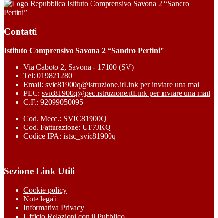
Istituto Comprensivo Savona 2 “Sandro
Pertini”
Contatti
Istituto Comprensivo Savona 2 “Sandro Pertini”
Via Caboto 2, Savona - 17100 (SV)
Tel:
019821280
Email:
svic81900q@istruzione.it
Link per inviare una mail
PEC:
svic81900q@pec.istruzione.it
Link per inviare una mail
C.F.: 92099050095
Cod. Mecc.: SVIC81900Q
Cod. Fatturazione: UF7JKQ
Codice IPA: istsc_svic81900q
Sezione Link Utili
Cookie policy
Note legali
Informativa Privacy
Ufficio Relazioni con il Pubblico