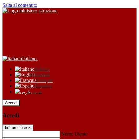
Salta al contenuto
Italiano
Italiano
English
Français
Español
عربى
Accedi
Accedi
button close
×
Nome Utente