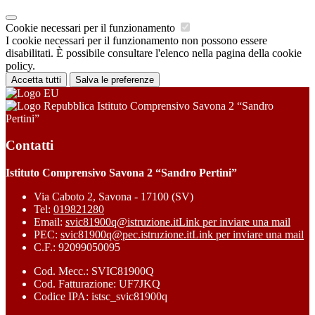
Cookie necessari per il funzionamento
I cookie necessari per il funzionamento non possono essere
disabilitati. È possibile consultare l'elenco nella pagina della cookie
policy.
Accetta tutti
Salva le preferenze
Istituto Comprensivo Savona 2 “Sandro
Pertini”
Contatti
Istituto Comprensivo Savona 2 “Sandro Pertini”
Via Caboto 2, Savona - 17100 (SV)
Tel:
019821280
Email:
svic81900q@istruzione.it
Link per inviare una mail
PEC:
svic81900q@pec.istruzione.it
Link per inviare una mail
C.F.: 92099050095
Cod. Mecc.: SVIC81900Q
Cod. Fatturazione: UF7JKQ
Codice IPA: istsc_svic81900q