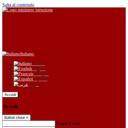
Salta al contenuto
Italiano
Italiano
English
Français
Español
عربى
Accedi
Accedi
button close
×
Nome Utente