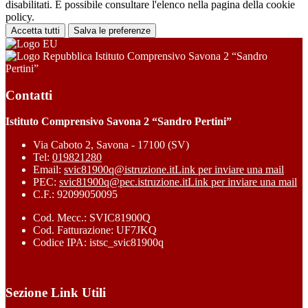
disabilitati. È possibile consultare l'elenco nella pagina della cookie
policy.
Accetta tutti
Salva le preferenze
Istituto Comprensivo Savona 2 “Sandro
Pertini”
Contatti
Istituto Comprensivo Savona 2 “Sandro Pertini”
Via Caboto 2, Savona - 17100 (SV)
Tel:
019821280
Email:
svic81900q@istruzione.it
Link per inviare una mail
PEC:
svic81900q@pec.istruzione.it
Link per inviare una mail
C.F.: 92099050095
Cod. Mecc.: SVIC81900Q
Cod. Fatturazione: UF7JKQ
Codice IPA: istsc_svic81900q
Sezione Link Utili