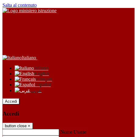
Salta al contenuto
Italiano
Italiano
English
Français
Español
عربى
Accedi
Accedi
button close
×
Nome Utente