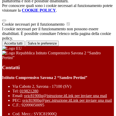
piattaforma e non è possibile disabilitarli.
Per conoscere quali sono i cookie necessari al funzionamento potete
visionare la
COOKIE POLICY
.
Cookie necessari per il funzionamento
I cookie necessari per il funzionamento non possono essere
disabilitati. È possibile consultare l'elenco nella pagina della cookie
policy.
Accetta tutti
Salva le preferenze
Istituto Comprensivo Savona 2 “Sandro
Pertini”
Contatti
Istituto Comprensivo Savona 2 “Sandro Pertini”
Via Caboto 2, Savona - 17100 (SV)
Tel:
019821280
Email:
svic81900q@istruzione.it
Link per inviare una mail
PEC:
svic81900q@pec.istruzione.it
Link per inviare una mail
C.F.: 92099050095
Cod. Mecc.: SVIC81900Q