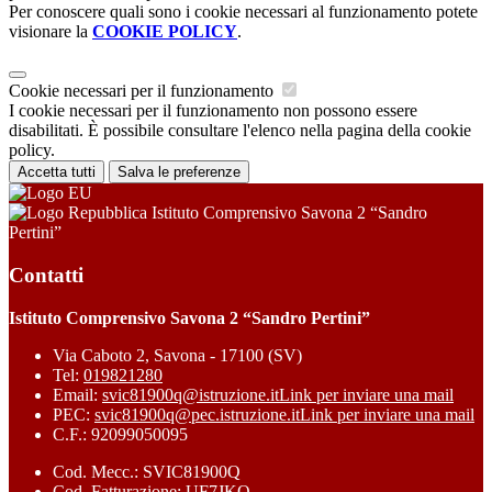
Per conoscere quali sono i cookie necessari al funzionamento potete
visionare la
COOKIE POLICY
.
Cookie necessari per il funzionamento
I cookie necessari per il funzionamento non possono essere
disabilitati. È possibile consultare l'elenco nella pagina della cookie
policy.
Accetta tutti
Salva le preferenze
Istituto Comprensivo Savona 2 “Sandro
Pertini”
Contatti
Istituto Comprensivo Savona 2 “Sandro Pertini”
Via Caboto 2, Savona - 17100 (SV)
Tel:
019821280
Email:
svic81900q@istruzione.it
Link per inviare una mail
PEC:
svic81900q@pec.istruzione.it
Link per inviare una mail
C.F.: 92099050095
Cod. Mecc.: SVIC81900Q
Cod. Fatturazione: UF7JKQ