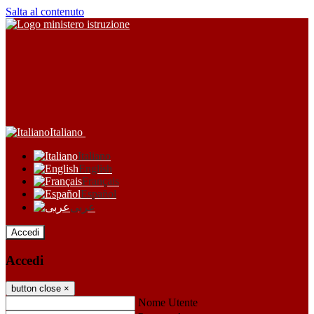
Salta al contenuto
Italiano
Italiano
English
Français
Español
عربى
Accedi
Accedi
button close
×
Nome Utente