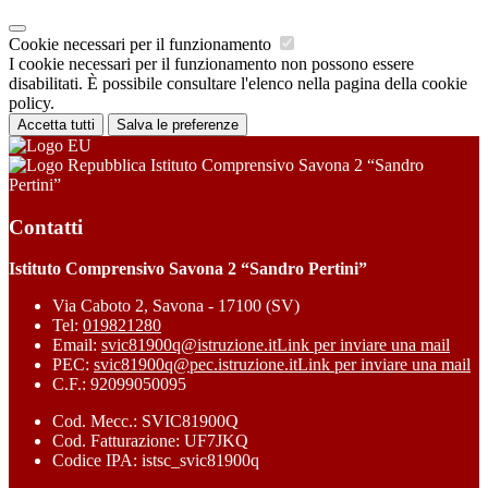
Cookie necessari per il funzionamento
I cookie necessari per il funzionamento non possono essere
disabilitati. È possibile consultare l'elenco nella pagina della cookie
policy.
Accetta tutti
Salva le preferenze
Istituto Comprensivo Savona 2 “Sandro
Pertini”
Contatti
Istituto Comprensivo Savona 2 “Sandro Pertini”
Via Caboto 2, Savona - 17100 (SV)
Tel:
019821280
Email:
svic81900q@istruzione.it
Link per inviare una mail
PEC:
svic81900q@pec.istruzione.it
Link per inviare una mail
C.F.: 92099050095
Cod. Mecc.: SVIC81900Q
Cod. Fatturazione: UF7JKQ
Codice IPA: istsc_svic81900q