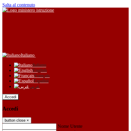
Salta al contenuto
Italiano
Italiano
English
Français
Español
عربى
Accedi
Accedi
button close
×
Nome Utente