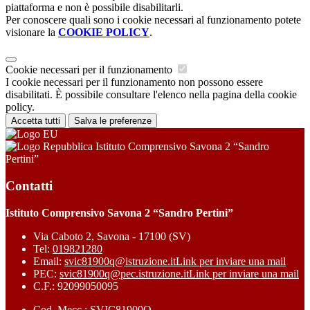
piattaforma e non è possibile disabilitarli.
Per conoscere quali sono i cookie necessari al funzionamento potete
visionare la
COOKIE POLICY
.
Cookie necessari per il funzionamento
I cookie necessari per il funzionamento non possono essere
disabilitati. È possibile consultare l'elenco nella pagina della cookie
policy.
Accetta tutti
Salva le preferenze
Istituto Comprensivo Savona 2 “Sandro
Pertini”
Contatti
Istituto Comprensivo Savona 2 “Sandro Pertini”
Via Caboto 2, Savona - 17100 (SV)
Tel:
019821280
Email:
svic81900q@istruzione.it
Link per inviare una mail
PEC:
svic81900q@pec.istruzione.it
Link per inviare una mail
C.F.: 92099050095
Cod. Mecc.: SVIC81900Q