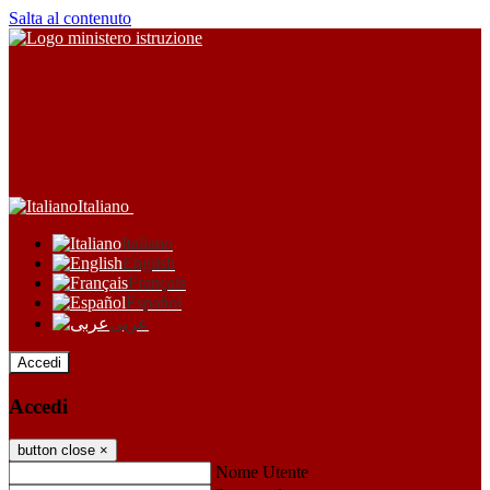
Salta al contenuto
Italiano
Italiano
English
Français
Español
عربى
Accedi
Accedi
button close
×
Nome Utente