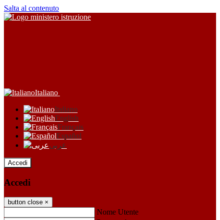
Salta al contenuto
Italiano
Italiano
English
Français
Español
عربى
Accedi
Accedi
button close
×
Nome Utente