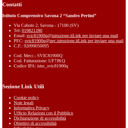
Contatti
Istituto Comprensivo Savona 2 “Sandro Pertini”
Via Caboto 2, Savona - 17100 (SV)
Tel:
019821280
Email:
svic81900q@istruzione.it
Link per inviare una mail
PEC:
svic81900q@pec.istruzione.it
Link per inviare una mail
C.F.: 92099050095
Cod. Mecc.: SVIC81900Q
Cod. Fatturazione: UF7JKQ
Codice IPA: istsc_svic81900q
Sezione Link Utili
Cookie policy
Note legali
Informativa Privacy
Ufficio Relazioni con il Pubblico
Dichiarazione di accessibilità
Obiettivi di accessibilità