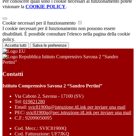
Per conoscere quali sono i cookie necessari al funzionamento potete
visionare la
COOKIE POLICY
.
Cookie necessari per il funzionamento
I cookie necessari per il funzionamento non possono essere
disabilitati. È possibile consultare l'elenco nella pagina della cookie
policy.
Accetta tutti
Salva le preferenze
Istituto Comprensivo Savona 2 “Sandro
Pertini”
Contatti
Istituto Comprensivo Savona 2 “Sandro Pertini”
Via Caboto 2, Savona - 17100 (SV)
Tel:
019821280
Email:
svic81900q@istruzione.it
Link per inviare una mail
PEC:
svic81900q@pec.istruzione.it
Link per inviare una mail
C.F.: 92099050095
Cod. Mecc.: SVIC81900Q
Cod. Fatturazione: UF7JKQ