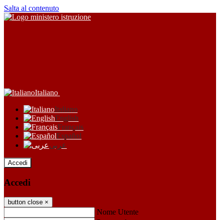
Salta al contenuto
Italiano
Italiano
English
Français
Español
عربى
Accedi
Accedi
button close
×
Nome Utente