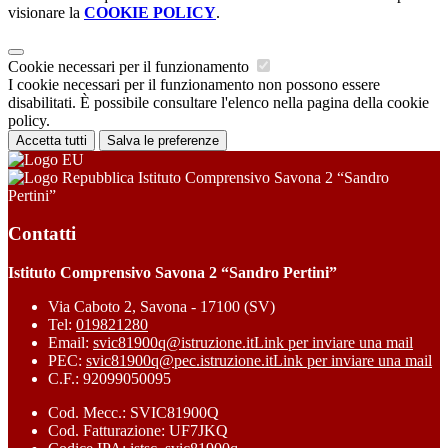
visionare la
COOKIE POLICY
.
Cookie necessari per il funzionamento
I cookie necessari per il funzionamento non possono essere
disabilitati. È possibile consultare l'elenco nella pagina della cookie
policy.
Accetta tutti
Salva le preferenze
Istituto Comprensivo Savona 2 “Sandro
Pertini”
Contatti
Istituto Comprensivo Savona 2 “Sandro Pertini”
Via Caboto 2, Savona - 17100 (SV)
Tel:
019821280
Email:
svic81900q@istruzione.it
Link per inviare una mail
PEC:
svic81900q@pec.istruzione.it
Link per inviare una mail
C.F.: 92099050095
Cod. Mecc.: SVIC81900Q
Cod. Fatturazione: UF7JKQ