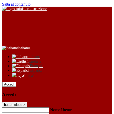
Salta al contenuto
Italiano
Italiano
English
Français
Español
عربى
Accedi
Accedi
button close
×
Nome Utente