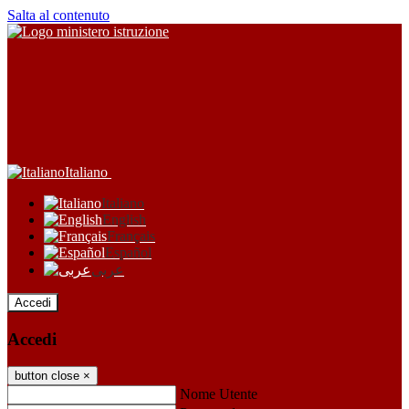
Salta al contenuto
Italiano
Italiano
English
Français
Español
عربى
Accedi
Accedi
button close
×
Nome Utente