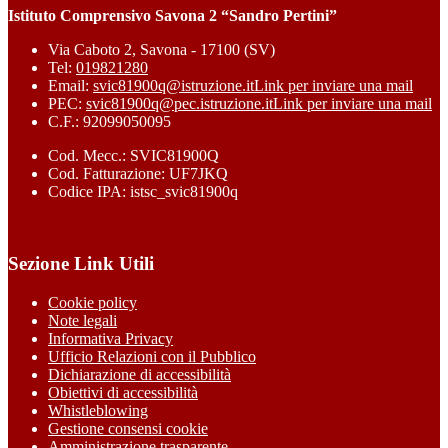
Istituto Comprensivo Savona 2 “Sandro Pertini”
Via Caboto 2, Savona - 17100 (SV)
Tel:
019821280
Email:
svic81900q@istruzione.it
Link per inviare una mail
PEC:
svic81900q@pec.istruzione.it
Link per inviare una mail
C.F.: 92099050095
Cod. Mecc.: SVIC81900Q
Cod. Fatturazione: UF7JKQ
Codice IPA: istsc_svic81900q
Sezione Link Utili
Cookie policy
Note legali
Informativa Privacy
Ufficio Relazioni con il Pubblico
Dichiarazione di accessibilità
Obiettivi di accessibilità
Whistleblowing
Gestione consensi cookie
Amministrazione trasparente