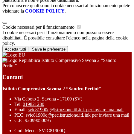
piattaforma e non è possibile disabilitarli.
Per conoscere quali sono i cookie necessari al funzionamento potete
visionare la
COOKIE POLICY
.
Cookie necessari per il funzionamento
I cookie necessari per il funzionamento non possono essere
disabilitati. È possibile consultare l'elenco nella pagina della cookie
policy.
Accetta tutti
Salva le preferenze
Istituto Comprensivo Savona 2 “Sandro
Pertini”
Contatti
Istituto Comprensivo Savona 2 “Sandro Pertini”
Via Caboto 2, Savona - 17100 (SV)
Tel:
019821280
Email:
svic81900q@istruzione.it
Link per inviare una mail
PEC:
svic81900q@pec.istruzione.it
Link per inviare una mail
C.F.: 92099050095
Cod. Mecc.: SVIC81900Q