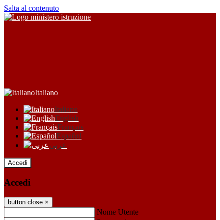
Salta al contenuto
Italiano
Italiano
English
Français
Español
عربى
Accedi
Accedi
button close
×
Nome Utente