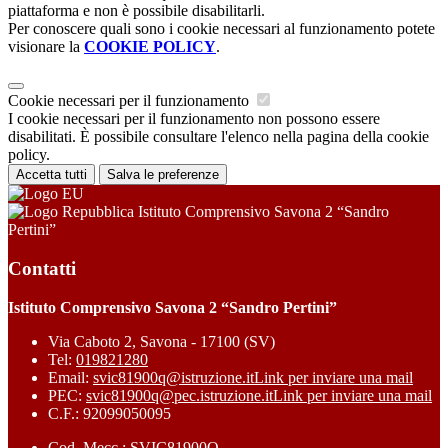
piattaforma e non è possibile disabilitarli.
Per conoscere quali sono i cookie necessari al funzionamento potete
visionare la
COOKIE POLICY
.
Cookie necessari per il funzionamento
I cookie necessari per il funzionamento non possono essere
disabilitati. È possibile consultare l'elenco nella pagina della cookie
policy.
Accetta tutti
Salva le preferenze
Istituto Comprensivo Savona 2 “Sandro
Pertini”
Contatti
Istituto Comprensivo Savona 2 “Sandro Pertini”
Via Caboto 2, Savona - 17100 (SV)
Tel:
019821280
Email:
svic81900q@istruzione.it
Link per inviare una mail
PEC:
svic81900q@pec.istruzione.it
Link per inviare una mail
C.F.: 92099050095
Cod. Mecc.: SVIC81900Q