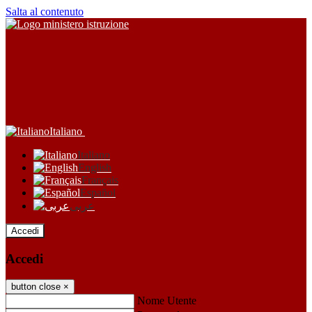
Salta al contenuto
Italiano
Italiano
English
Français
Español
عربى
Accedi
Accedi
button close
×
Nome Utente