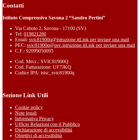
Contatti
Istituto Comprensivo Savona 2 “Sandro Pertini”
Via Caboto 2, Savona - 17100 (SV)
Tel:
019821280
Email:
svic81900q@istruzione.it
Link per inviare una mail
PEC:
svic81900q@pec.istruzione.it
Link per inviare una mail
C.F.: 92099050095
Cod. Mecc.: SVIC81900Q
Cod. Fatturazione: UF7JKQ
Codice IPA: istsc_svic81900q
Sezione Link Utili
Cookie policy
Note legali
Informativa Privacy
Ufficio Relazioni con il Pubblico
Dichiarazione di accessibilità
Obiettivi di accessibilità