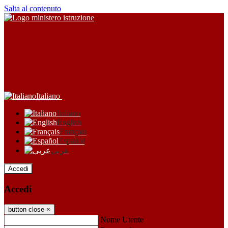
Salta al contenuto
Italiano
Italiano
English
Français
Español
عربى
Accedi
Accedi
button close
×
Nome Utente