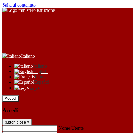
Salta al contenuto
Italiano
Italiano
English
Français
Español
عربى
Accedi
Accedi
button close
×
Nome Utente