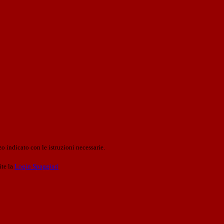
o indicato con le istruzioni necessarie.
ite la
Login Spaggiari