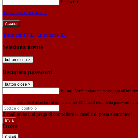
Password
Password dimenticata?
-
Entra con SPID
Entra con CIE
Seleziona utente
button close
×
Recupero password
button close
×
E-mail
Verrà inviato un messaggio all'indirizz
Non hai una e-mail associata al nome utente? Effettua il reset della password tram
E-mail inviata, si prega di controllare la casella di posta elettronica!
Errore
Chiudi