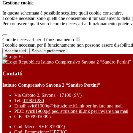
Gestione cookie
In questa schermata è possibile scegliere quali cookie consentire.
I cookie necessari sono quelli che consentono il funzionamento della pi
Per conoscere quali sono i cookie necessari al funzionamento potete v
Cookie necessari per il funzionamento
I cookie necessari per il funzionamento non possono essere disabilitati.
Accetta tutti
Salva le preferenze
Istituto Comprensivo Savona 2 “Sandro Pertini”
Contatti
Istituto Comprensivo Savona 2 “Sandro Pertini”
Via Caboto 2, Savona - 17100 (SV)
Tel:
019821280
Email:
svic81900q@istruzione.it
Link per inviare una mail
PEC:
svic81900q@pec.istruzione.it
Link per inviare una mail
C.F.: 92099050095
Cod. Mecc.: SVIC81900Q
Cod. Fatturazione: UF7JKQ