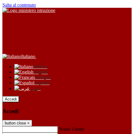
Salta al contenuto
Italiano
Italiano
English
Français
Español
عربى
Accedi
Accedi
button close
×
Nome Utente