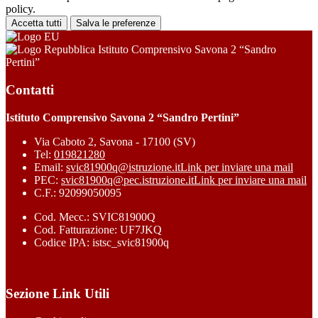
policy.
Accetta tutti
Salva le preferenze
Istituto Comprensivo Savona 2 “Sandro
Pertini”
Contatti
Istituto Comprensivo Savona 2 “Sandro Pertini”
Via Caboto 2, Savona - 17100 (SV)
Tel:
019821280
Email:
svic81900q@istruzione.it
Link per inviare una mail
PEC:
svic81900q@pec.istruzione.it
Link per inviare una mail
C.F.: 92099050095
Cod. Mecc.: SVIC81900Q
Cod. Fatturazione: UF7JKQ
Codice IPA: istsc_svic81900q
Sezione Link Utili