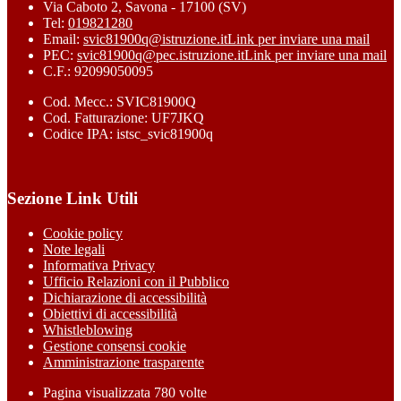
Via Caboto 2, Savona - 17100 (SV)
Tel:
019821280
Email:
svic81900q@istruzione.it
Link per inviare una mail
PEC:
svic81900q@pec.istruzione.it
Link per inviare una mail
C.F.: 92099050095
Cod. Mecc.: SVIC81900Q
Cod. Fatturazione: UF7JKQ
Codice IPA: istsc_svic81900q
Sezione Link Utili
Cookie policy
Note legali
Informativa Privacy
Ufficio Relazioni con il Pubblico
Dichiarazione di accessibilità
Obiettivi di accessibilità
Whistleblowing
Gestione consensi cookie
Amministrazione trasparente
Pagina visualizzata
780
volte