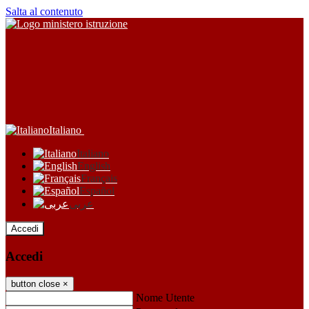
Salta al contenuto
Italiano
Italiano
English
Français
Español
عربى
Accedi
Accedi
button close
×
Nome Utente