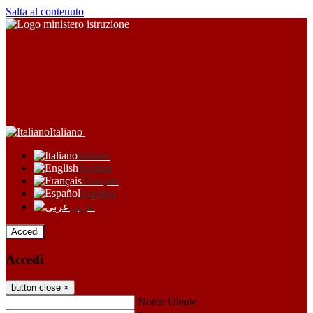
Salta al contenuto
Italiano
Italiano
English
Français
Español
عربى
Accedi
Accedi
button close
×
Nome Utente