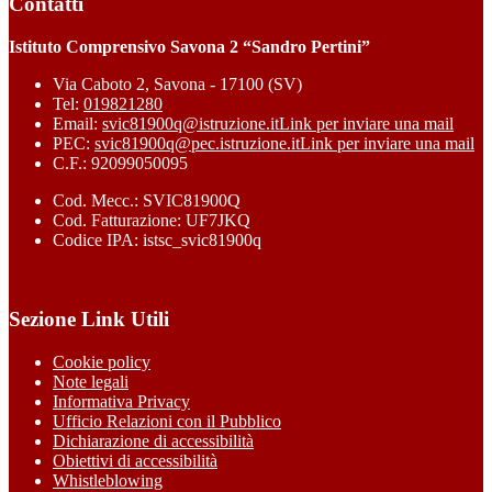
Contatti
Istituto Comprensivo Savona 2 “Sandro Pertini”
Via Caboto 2, Savona - 17100 (SV)
Tel:
019821280
Email:
svic81900q@istruzione.it
Link per inviare una mail
PEC:
svic81900q@pec.istruzione.it
Link per inviare una mail
C.F.: 92099050095
Cod. Mecc.: SVIC81900Q
Cod. Fatturazione: UF7JKQ
Codice IPA: istsc_svic81900q
Sezione Link Utili
Cookie policy
Note legali
Informativa Privacy
Ufficio Relazioni con il Pubblico
Dichiarazione di accessibilità
Obiettivi di accessibilità
Whistleblowing