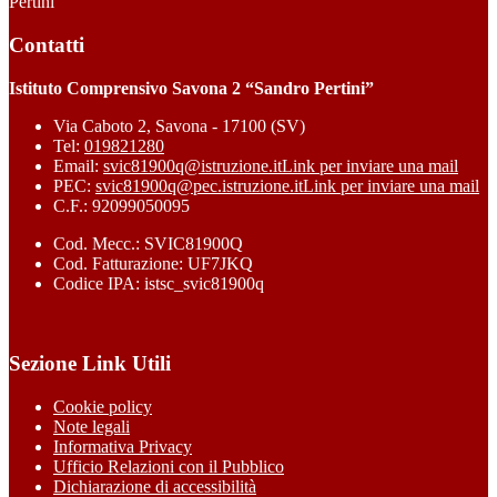
Pertini”
Contatti
Istituto Comprensivo Savona 2 “Sandro Pertini”
Via Caboto 2, Savona - 17100 (SV)
Tel:
019821280
Email:
svic81900q@istruzione.it
Link per inviare una mail
PEC:
svic81900q@pec.istruzione.it
Link per inviare una mail
C.F.: 92099050095
Cod. Mecc.: SVIC81900Q
Cod. Fatturazione: UF7JKQ
Codice IPA: istsc_svic81900q
Sezione Link Utili
Cookie policy
Note legali
Informativa Privacy
Ufficio Relazioni con il Pubblico
Dichiarazione di accessibilità