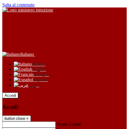
Salta al contenuto
Italiano
Italiano
English
Français
Español
عربى
Accedi
Accedi
button close
×
Nome Utente