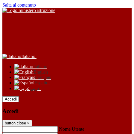
Salta al contenuto
Italiano
Italiano
English
Français
Español
عربى
Accedi
Accedi
button close
×
Nome Utente