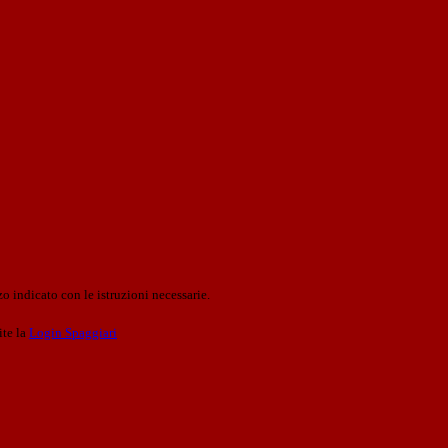
o indicato con le istruzioni necessarie.
ite la
Login Spaggiari