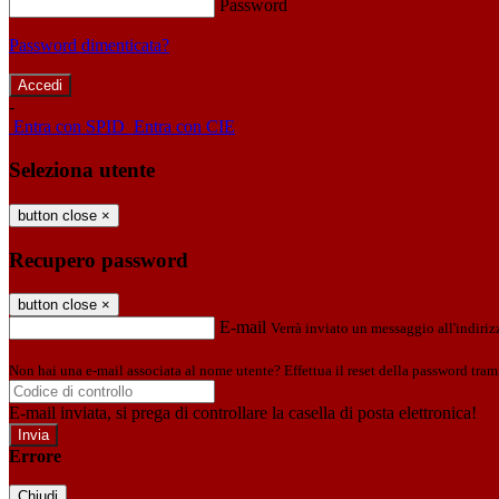
Password
Password dimenticata?
-
Entra con SPID
Entra con CIE
Seleziona utente
button close
×
Recupero password
button close
×
E-mail
Verrà inviato un messaggio all'indirizz
Non hai una e-mail associata al nome utente? Effettua il reset della password tram
E-mail inviata, si prega di controllare la casella di posta elettronica!
Errore
Chiudi