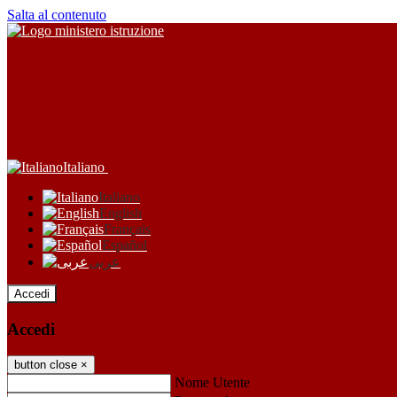
Salta al contenuto
Italiano
Italiano
English
Français
Español
عربى
Accedi
Accedi
button close
×
Nome Utente