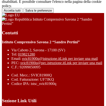
disabilitati. È possibile consultare l'elenco nella pagina della cookie
policy.
Accetta tutti
Salva le preferenze
Istituto Comprensivo Savona 2 “Sandro
Pertini”
Contatti
Istituto Comprensivo Savona 2 “Sandro Pertini”
Via Caboto 2, Savona - 17100 (SV)
Tel:
019821280
Email:
svic81900q@istruzione.it
Link per inviare una mail
PEC:
svic81900q@pec.istruzione.it
Link per inviare una mail
C.F.: 92099050095
Cod. Mecc.: SVIC81900Q
Cod. Fatturazione: UF7JKQ
Codice IPA: istsc_svic81900q
Sezione Link Utili