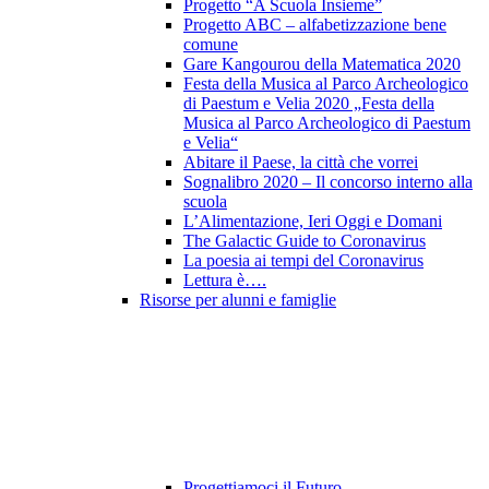
Progetto “A Scuola Insieme”
Progetto ABC – alfabetizzazione bene
comune
Gare Kangourou della Matematica 2020
Festa della Musica al Parco Archeologico
di Paestum e Velia 2020 „Festa della
Musica al Parco Archeologico di Paestum
e Velia“
Abitare il Paese, la città che vorrei
Sognalibro 2020 – Il concorso interno alla
scuola
L’Alimentazione, Ieri Oggi e Domani
The Galactic Guide to Coronavirus
La poesia ai tempi del Coronavirus
Lettura è….
Risorse per alunni e famiglie
Progettiamoci il Futuro