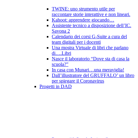
TWINE: uno strumento utile per
raccontare storie interattive e non lineari.
Kahoot: apprendere giocando…
Assistente tecnico a disposizione dell’IC.
Savona 2
Calendario dei corsi G-Suite a cura del
team digitali per i docenti
Una mostra Virtuale di libri che parlano
di….Libri
Nasce il laboratorio “Dove sta di casa la
scuola?”
In casa con Munari…una meraviglia!
Dall’illustratore del GRUFFALO’ un libro
per spiegare il Coronavirus
Progetti in DAD