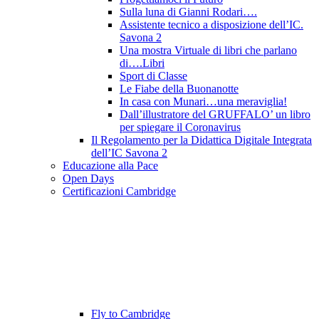
Sulla luna di Gianni Rodari….
Assistente tecnico a disposizione dell’IC.
Savona 2
Una mostra Virtuale di libri che parlano
di….Libri
Sport di Classe
Le Fiabe della Buonanotte
In casa con Munari…una meraviglia!
Dall’illustratore del GRUFFALO’ un libro
per spiegare il Coronavirus
Il Regolamento per la Didattica Digitale Integrata
dell’IC Savona 2
Educazione alla Pace
Open Days
Certificazioni Cambridge
Fly to Cambridge