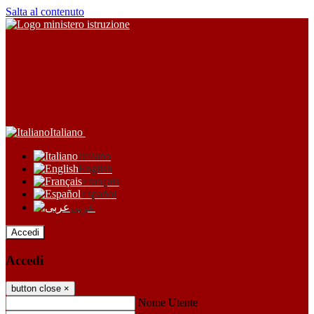
Salta al contenuto
Italiano
Italiano
English
Français
Español
عربى
Accedi
Accedi
button close
×
Nome Utente