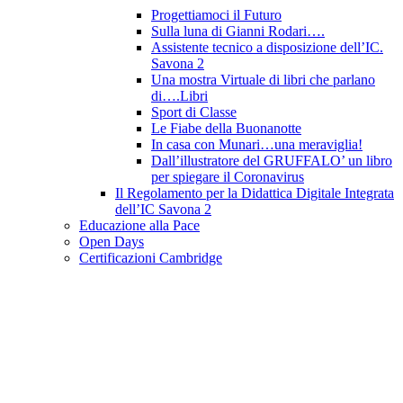
Progettiamoci il Futuro
Sulla luna di Gianni Rodari….
Assistente tecnico a disposizione dell’IC.
Savona 2
Una mostra Virtuale di libri che parlano
di….Libri
Sport di Classe
Le Fiabe della Buonanotte
In casa con Munari…una meraviglia!
Dall’illustratore del GRUFFALO’ un libro
per spiegare il Coronavirus
Il Regolamento per la Didattica Digitale Integrata
dell’IC Savona 2
Educazione alla Pace
Open Days
Certificazioni Cambridge