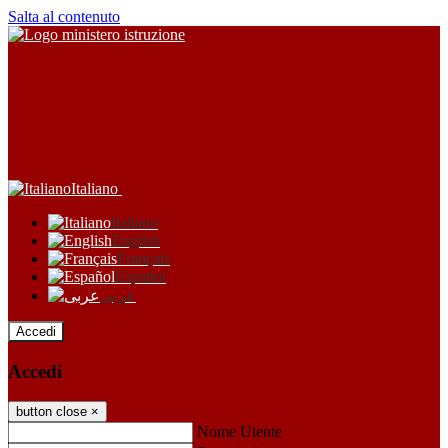
Salta al contenuto
Italiano
Italiano
English
Français
Español
عربى
Accedi
Accedi
button close
×
Nome Utente