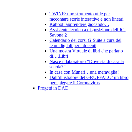
TWINE: uno strumento utile per
raccontare storie interattive e non lineari.
Kahoot: apprendere giocando…
Assistente tecnico a disposizione dell’IC.
Savona 2
Calendario dei corsi G-Suite a cura del
team digitali per i docenti
Una mostra Virtuale di libri che parlano
di….Libri
Nasce il laboratorio “Dove sta di casa la
scuola?”
In casa con Munari…una meraviglia!
Dall’illustratore del GRUFFALO’ un libro
per spiegare il Coronavirus
Progetti in DAD