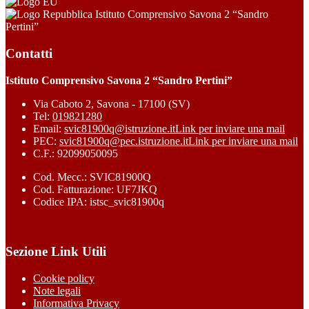
Istituto Comprensivo Savona 2 “Sandro
Pertini”
Contatti
Istituto Comprensivo Savona 2 “Sandro Pertini”
Via Caboto 2, Savona - 17100 (SV)
Tel:
019821280
Email:
svic81900q@istruzione.it
Link per inviare una mail
PEC:
svic81900q@pec.istruzione.it
Link per inviare una mail
C.F.: 92099050095
Cod. Mecc.: SVIC81900Q
Cod. Fatturazione: UF7JKQ
Codice IPA: istsc_svic81900q
Sezione Link Utili
Cookie policy
Note legali
Informativa Privacy