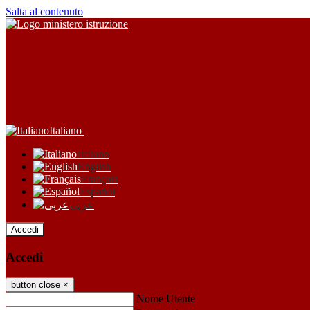
Salta al contenuto
Italiano
Italiano
English
Français
Español
عربى
Accedi
Accedi
button close
×
Nome Utente