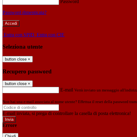
Password
Password dimenticata?
-
Entra con SPID
Entra con CIE
Seleziona utente
button close
×
Recupero password
button close
×
E-mail
Verrà inviato un messaggio all'indirizz
Non hai una e-mail associata al nome utente? Effettua il reset della password tram
E-mail inviata, si prega di controllare la casella di posta elettronica!
Errore
Chiudi