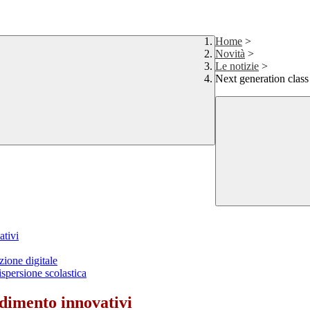
Home
>
Novità
>
Le notizie
>
Next generation class
ativi
zione digitale
ispersione scolastica
ndimento innovativi