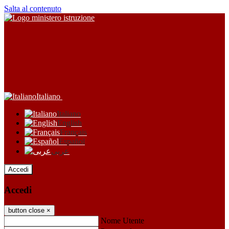
Salta al contenuto
Italiano
Italiano
English
Français
Español
عربى
Accedi
Accedi
button close
×
Nome Utente