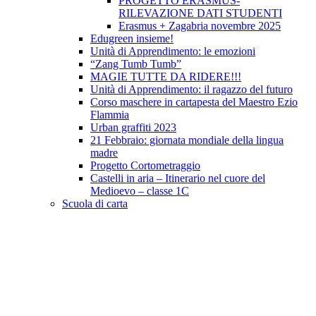
PROGETTO ERASMUS-
RILEVAZIONE DATI STUDENTI
Erasmus + Zagabria novembre 2025
Edugreen insieme!
Unità di Apprendimento: le emozioni
“Zang Tumb Tumb”
MAGIE TUTTE DA RIDERE!!!
Unità di Apprendimento: il ragazzo del futuro
Corso maschere in cartapesta del Maestro Ezio
Flammia
Urban graffiti 2023
21 Febbraio: giornata mondiale della lingua
madre
Progetto Cortometraggio
Castelli in aria – Itinerario nel cuore del
Medioevo – classe 1C
Scuola di carta