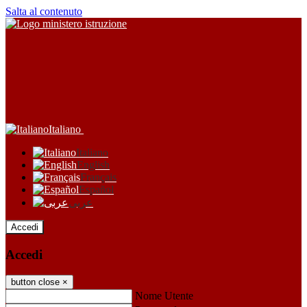
Salta al contenuto
Italiano
Italiano
English
Français
Español
عربى
Accedi
Accedi
button close
×
Nome Utente