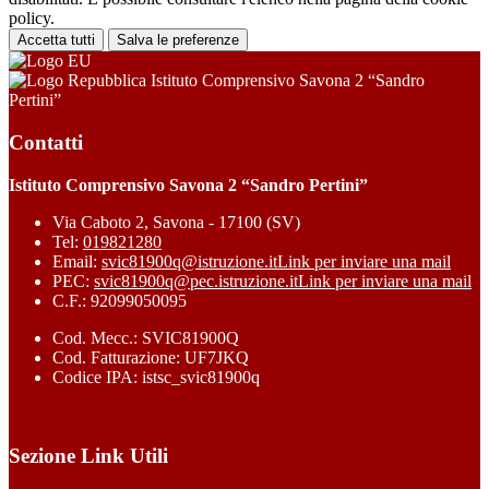
policy.
Accetta tutti
Salva le preferenze
Istituto Comprensivo Savona 2 “Sandro
Pertini”
Contatti
Istituto Comprensivo Savona 2 “Sandro Pertini”
Via Caboto 2, Savona - 17100 (SV)
Tel:
019821280
Email:
svic81900q@istruzione.it
Link per inviare una mail
PEC:
svic81900q@pec.istruzione.it
Link per inviare una mail
C.F.: 92099050095
Cod. Mecc.: SVIC81900Q
Cod. Fatturazione: UF7JKQ
Codice IPA: istsc_svic81900q
Sezione Link Utili