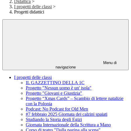
Didattica
>
I progetti delle classi
>
Progetti didattici
Menu di
navigazione
I progetti delle classi
IL GAZZETTINO DELLA 1C
Progetto "Nessun uomo è un' isola"
Progetto "Giovani e Giustizia"
Progetto “Xmas Cards” – Scambio di lettere natalizie
con la Polonia
Podcast: No Podcast for Old Men
#7 febbraio 2025 Giornata dei calzini spaiati
Studiando la Storia degli Egizi
Giornata Internazionale della Scrittura a Mano
Corso di teatro "Dalla pagina alla scena"