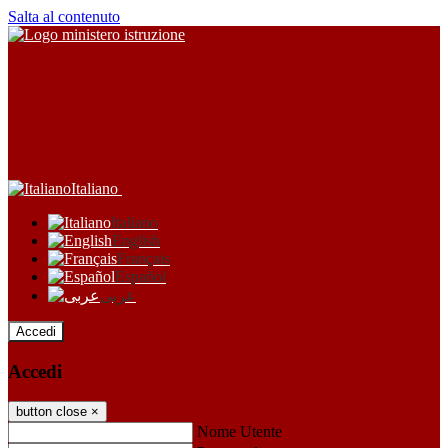
Salta al contenuto
Italiano
Italiano
English
Français
Español
عربى
Accedi
Accedi
button close
×
Nome Utente