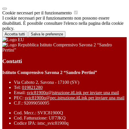
Cookie necessari per il funzionamento
I cookie necessari per il funzionamento non possono essere
disabilitati. È possibile consultare l'elenco nella pagina della cookie
policy.
Accetta tutti
Salva le preferenze
Istituto Comprensivo Savona 2 “Sandro
Pertini”
Contatti
Istituto Comprensivo Savona 2 “Sandro Pertini”
Via Caboto 2, Savona - 17100 (SV)
Tel:
019821280
Email:
svic81900q@istruzione.it
Link per inviare una mail
PEC:
svic81900q@pec.istruzione.it
Link per inviare una mail
C.F.: 92099050095
Cod. Mecc.: SVIC81900Q
Cod. Fatturazione: UF7JKQ
Codice IPA: istsc_svic81900q