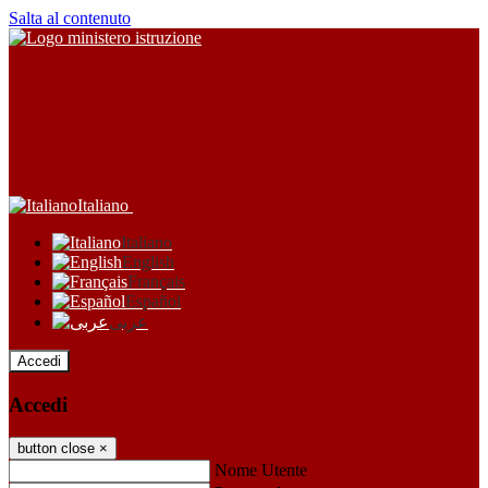
Salta al contenuto
Italiano
Italiano
English
Français
Español
عربى
Accedi
Accedi
button close
×
Nome Utente