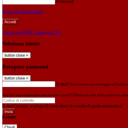
Password
Password dimenticata?
-
Entra con SPID
Entra con CIE
Seleziona utente
button close
×
Recupero password
button close
×
E-mail
Verrà inviato un messaggio all'indirizz
Non hai una e-mail associata al nome utente? Effettua il reset della password tram
E-mail inviata, si prega di controllare la casella di posta elettronica!
Errore
Chiudi