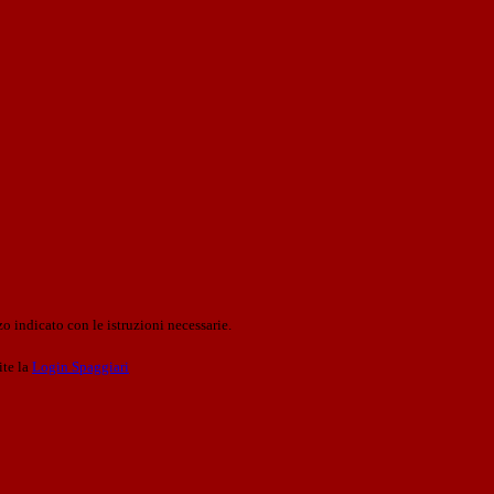
o indicato con le istruzioni necessarie.
ite la
Login Spaggiari