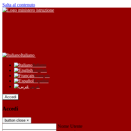
Salta al contenuto
Italiano
Italiano
English
Français
Español
عربى
Accedi
Accedi
button close
×
Nome Utente