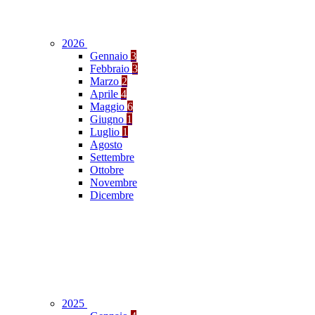
2026
Gennaio
3
Febbraio
3
Marzo
2
Aprile
4
Maggio
6
Giugno
1
Luglio
1
Agosto
Settembre
Ottobre
Novembre
Dicembre
2025