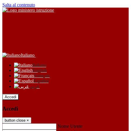
Salta al contenuto
Italiano
Italiano
English
Français
Español
عربى
Accedi
Accedi
button close
×
Nome Utente