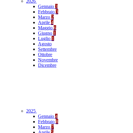
2026
Gennaio
3
Febbraio
3
Marzo
2
Aprile
4
Maggio
6
Giugno
1
Luglio
1
Agosto
Settembre
Ottobre
Novembre
Dicembre
2025
Gennaio
4
Febbraio
8
Marzo
7
Aprile
5