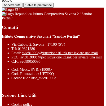
policy.
Accetta tutti
Salva le preferenze
Istituto Comprensivo Savona 2 “Sandro
Pertini”
Contatti
Istituto Comprensivo Savona 2 “Sandro Pertini”
Via Caboto 2, Savona - 17100 (SV)
Tel:
019821280
Email:
svic81900q@istruzione.it
Link per inviare una mail
PEC:
svic81900q@pec.istruzione.it
Link per inviare una mail
C.F.: 92099050095
Cod. Mecc.: SVIC81900Q
Cod. Fatturazione: UF7JKQ
Codice IPA: istsc_svic81900q
Sezione Link Utili
Cookie policy