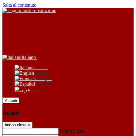
Salta al contenuto
Italiano
Italiano
English
Français
Español
عربى
Accedi
Accedi
button close
×
Nome Utente