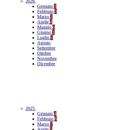
2026
Gennaio
3
Febbraio
3
Marzo
2
Aprile
4
Maggio
6
Giugno
1
Luglio
1
Agosto
Settembre
Ottobre
Novembre
Dicembre
2025
Gennaio
4
Febbraio
8
Marzo
7
Aprile
5