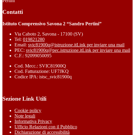
Pertini”
Contatti
Istituto Comprensivo Savona 2 “Sandro Pertini”
Via Caboto 2, Savona - 17100 (SV)
Tel:
019821280
Email:
svic81900q@istruzione.it
Link per inviare una mail
PEC:
svic81900q@pec.istruzione.it
Link per inviare una mail
C.F.: 92099050095
Cod. Mecc.: SVIC81900Q
Cod. Fatturazione: UF7JKQ
Codice IPA: istsc_svic81900q
Sezione Link Utili
Cookie policy
Note legali
Informativa Privacy
Ufficio Relazioni con il Pubblico
Dichiarazione di accessibilità