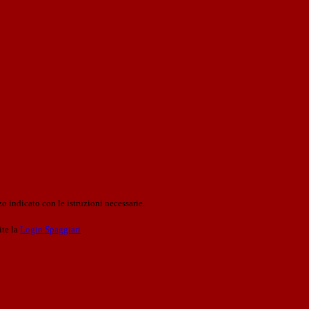
o indicato con le istruzioni necessarie.
ite la
Login Spaggiari