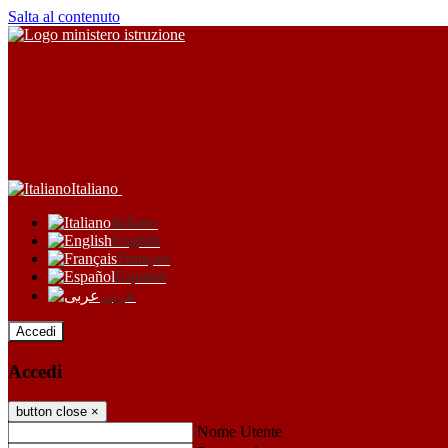
Salta al contenuto
Italiano
Italiano
English
Français
Español
عربى
Accedi
Accedi
button close
×
Nome Utente