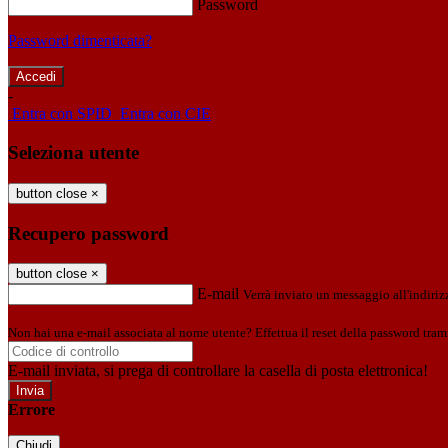
Password
Password dimenticata?
-
Entra con SPID
Entra con CIE
Seleziona utente
button close
×
Recupero password
button close
×
E-mail
Verrà inviato un messaggio all'indirizz
Non hai una e-mail associata al nome utente? Effettua il reset della password tram
E-mail inviata, si prega di controllare la casella di posta elettronica!
Errore
Chiudi