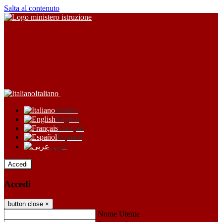
Salta al contenuto
Italiano
Italiano
English
Français
Español
عربى
Accedi
Accedi
button close
×
Nome Utente