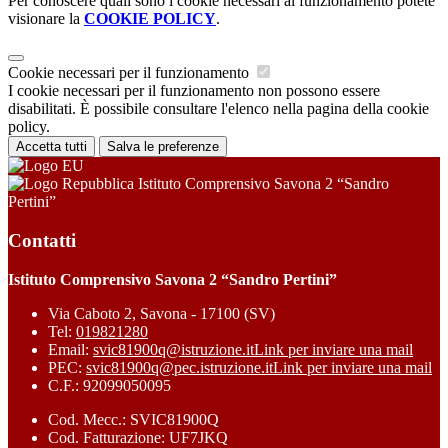
Per conoscere quali sono i cookie necessari al funzionamento potete
visionare la
COOKIE POLICY
.
Cookie necessari per il funzionamento
I cookie necessari per il funzionamento non possono essere
disabilitati. È possibile consultare l'elenco nella pagina della cookie
policy.
Accetta tutti
Salva le preferenze
Istituto Comprensivo Savona 2 “Sandro
Pertini”
Contatti
Istituto Comprensivo Savona 2 “Sandro Pertini”
Via Caboto 2, Savona - 17100 (SV)
Tel:
019821280
Email:
svic81900q@istruzione.it
Link per inviare una mail
PEC:
svic81900q@pec.istruzione.it
Link per inviare una mail
C.F.: 92099050095
Cod. Mecc.: SVIC81900Q
Cod. Fatturazione: UF7JKQ