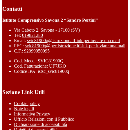
Contatti
Istituto Comprensivo Savona 2 “Sandro Pertini”
Via Caboto 2, Savona - 17100 (SV)
Tel:
019821280
Email:
svic81900q@istruzione.it
Link per inviare una mail
PEC:
svic81900q@pec.istruzione.it
Link per inviare una mail
C.F.: 92099050095
Cod. Mecc.: SVIC81900Q
Cod. Fatturazione: UF7JKQ
Codice IPA: istsc_svic81900q
Sezione Link Utili
Cookie policy
Note legali
Informativa Privacy
Ufficio Relazioni con il Pubblico
Dichiarazione di accessibilità
Obiettivi di accessibilità