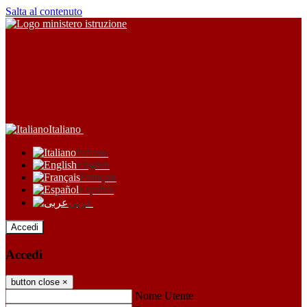
Salta al contenuto
Italiano
Italiano
English
Français
Español
عربى
Accedi
Accedi
button close
×
Nome Utente