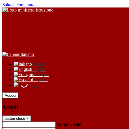
Salta al contenuto
Italiano
Italiano
English
Français
Español
عربى
Accedi
Accedi
button close
×
Nome Utente