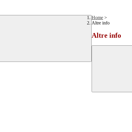
Home
>
Altre info
Altre info