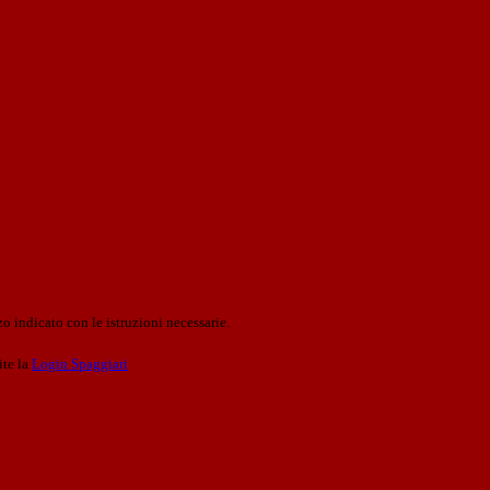
o indicato con le istruzioni necessarie.
ite la
Login Spaggiari