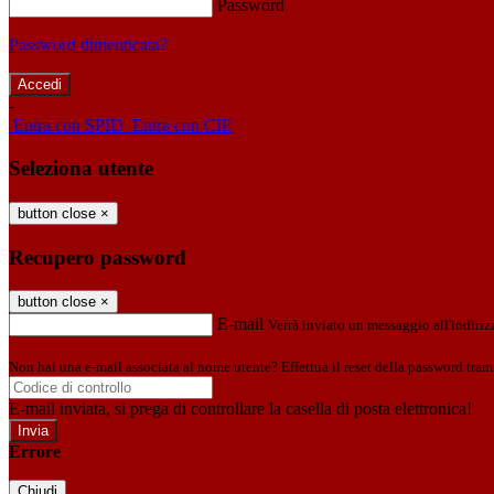
Password
Password dimenticata?
-
Entra con SPID
Entra con CIE
Seleziona utente
button close
×
Recupero password
button close
×
E-mail
Verrà inviato un messaggio all'indirizz
Non hai una e-mail associata al nome utente? Effettua il reset della password tram
E-mail inviata, si prega di controllare la casella di posta elettronica!
Errore
Chiudi