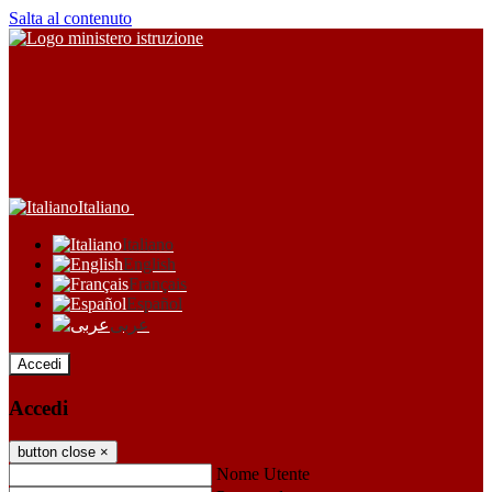
Salta al contenuto
Italiano
Italiano
English
Français
Español
عربى
Accedi
Accedi
button close
×
Nome Utente