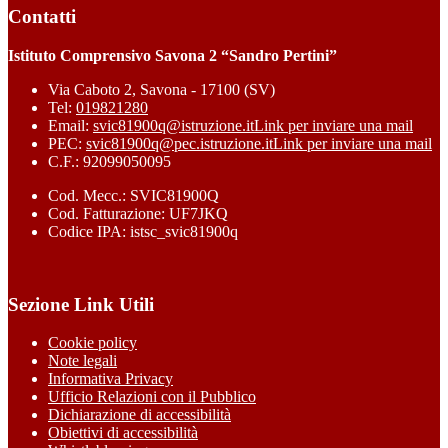
Contatti
Istituto Comprensivo Savona 2 “Sandro Pertini”
Via Caboto 2, Savona - 17100 (SV)
Tel:
019821280
Email:
svic81900q@istruzione.it
Link per inviare una mail
PEC:
svic81900q@pec.istruzione.it
Link per inviare una mail
C.F.: 92099050095
Cod. Mecc.: SVIC81900Q
Cod. Fatturazione: UF7JKQ
Codice IPA: istsc_svic81900q
Sezione Link Utili
Cookie policy
Note legali
Informativa Privacy
Ufficio Relazioni con il Pubblico
Dichiarazione di accessibilità
Obiettivi di accessibilità