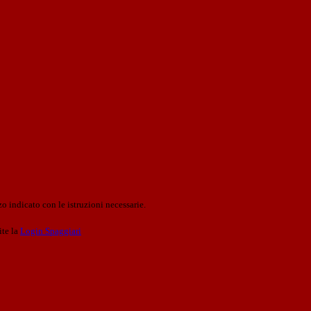
o indicato con le istruzioni necessarie.
ite la
Login Spaggiari