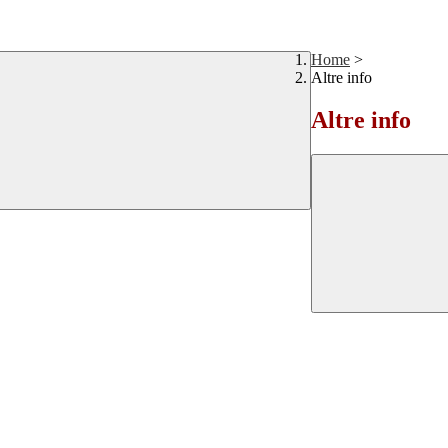
Home
>
Altre info
Altre info