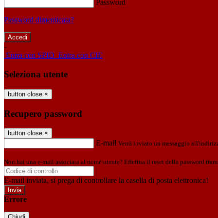
Password
Password dimenticata?
-
Entra con SPID
Entra con CIE
Seleziona utente
button close
×
Recupero password
button close
×
E-mail
Verrà inviato un messaggio all'indirizz
Non hai una e-mail associata al nome utente? Effettua il reset della password tram
E-mail inviata, si prega di controllare la casella di posta elettronica!
Errore
Chiudi