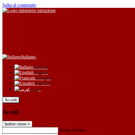
Salta al contenuto
Italiano
Italiano
English
Français
Español
عربى
Accedi
Accedi
button close
×
Nome Utente