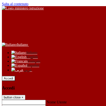
Salta al contenuto
Italiano
Italiano
English
Français
Español
عربى
Accedi
Accedi
button close
×
Nome Utente