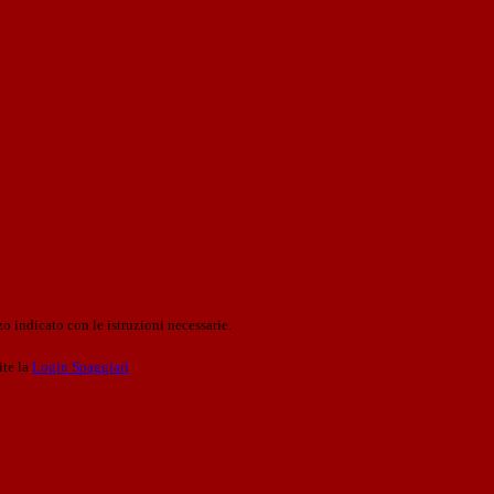
o indicato con le istruzioni necessarie.
ite la
Login Spaggiari