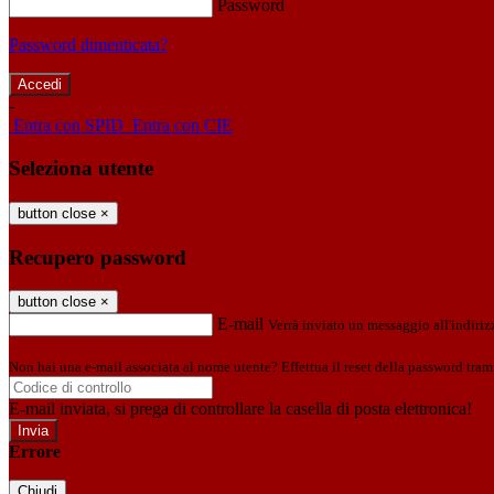
Password
Password dimenticata?
-
Entra con SPID
Entra con CIE
Seleziona utente
button close
×
Recupero password
button close
×
E-mail
Verrà inviato un messaggio all'indirizz
Non hai una e-mail associata al nome utente? Effettua il reset della password tram
E-mail inviata, si prega di controllare la casella di posta elettronica!
Errore
Chiudi