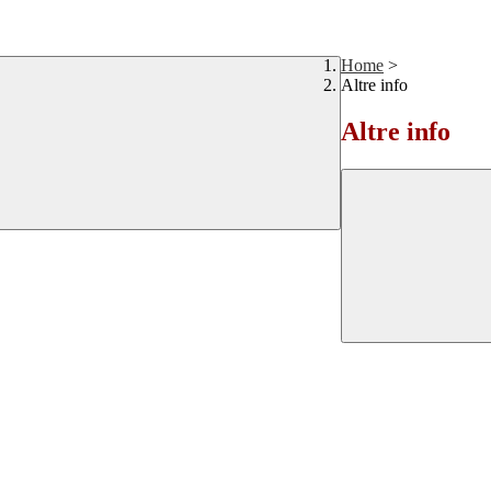
Home
>
Altre info
Altre info