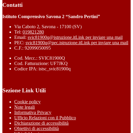
Contatti
Istituto Comprensivo Savona 2 “Sandro Pertini”
Via Caboto 2, Savona - 17100 (SV)
Tel:
019821280
Email:
svic81900q@istruzione.it
Link per inviare una mail
PEC:
svic81900q@pec.istruzione.it
Link per inviare una mail
C.F.: 92099050095
Cod. Mecc.: SVIC81900Q
Cod. Fatturazione: UF7JKQ
Codice IPA: istsc_svic81900q
Sezione Link Utili
Cookie policy
Note legali
Informativa Privacy
Ufficio Relazioni con il Pubblico
Dichiarazione di accessibilità
Obiettivi di accessibilità