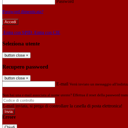
Password
Password dimenticata?
-
Entra con SPID
Entra con CIE
Seleziona utente
button close
×
Recupero password
button close
×
E-mail
Verrà inviato un messaggio all'indirizz
Non hai una e-mail associata al nome utente? Effettua il reset della password tram
E-mail inviata, si prega di controllare la casella di posta elettronica!
Errore
Chiudi