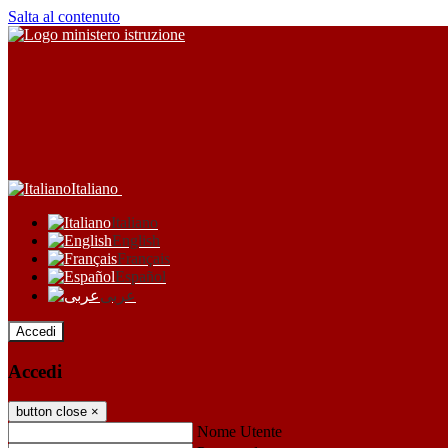
Salta al contenuto
Italiano
Italiano
English
Français
Español
عربى
Accedi
Accedi
button close
×
Nome Utente