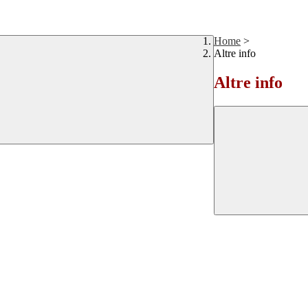
Home
>
Altre info
Altre info