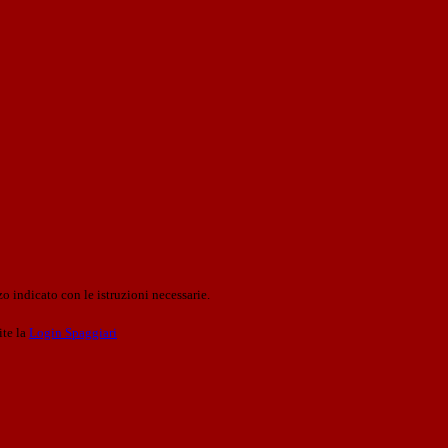
o indicato con le istruzioni necessarie.
ite la
Login Spaggiari