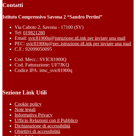
Contatti
Istituto Comprensivo Savona 2 “Sandro Pertini”
Via Caboto 2, Savona - 17100 (SV)
Tel:
019821280
Email:
svic81900q@istruzione.it
Link per inviare una mail
PEC:
svic81900q@pec.istruzione.it
Link per inviare una mail
C.F.: 92099050095
Cod. Mecc.: SVIC81900Q
Cod. Fatturazione: UF7JKQ
Codice IPA: istsc_svic81900q
Sezione Link Utili
Cookie policy
Note legali
Informativa Privacy
Ufficio Relazioni con il Pubblico
Dichiarazione di accessibilità
Obiettivi di accessibilità