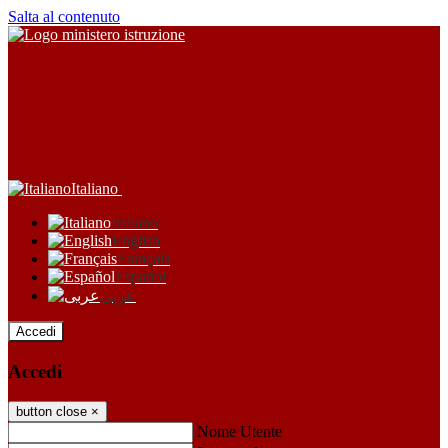
Salta al contenuto
Italiano
Italiano
English
Français
Español
عربى
Accedi
Accedi
button close
×
Nome Utente